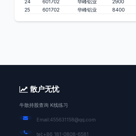
24
601702
华峰铝业
2900
25
601702
华峰铝业
8400
散户无忧
牛散持股查询 K线练习
Email:455631158@qq.com
tel:+86 181-0808-6581