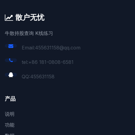
散户无忧
牛散持股查询 K线练习
Email:455631158@qq.com
tel:+86 181-0808-6581
QQ:
455631158
产品
说明
功能