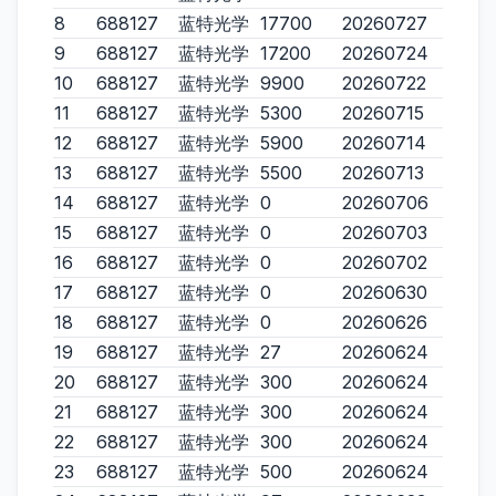
8
688127
蓝特光学
17700
20260727
9
688127
蓝特光学
17200
20260724
10
688127
蓝特光学
9900
20260722
11
688127
蓝特光学
5300
20260715
12
688127
蓝特光学
5900
20260714
13
688127
蓝特光学
5500
20260713
14
688127
蓝特光学
0
20260706
15
688127
蓝特光学
0
20260703
16
688127
蓝特光学
0
20260702
17
688127
蓝特光学
0
20260630
18
688127
蓝特光学
0
20260626
19
688127
蓝特光学
27
20260624
20
688127
蓝特光学
300
20260624
21
688127
蓝特光学
300
20260624
22
688127
蓝特光学
300
20260624
23
688127
蓝特光学
500
20260624